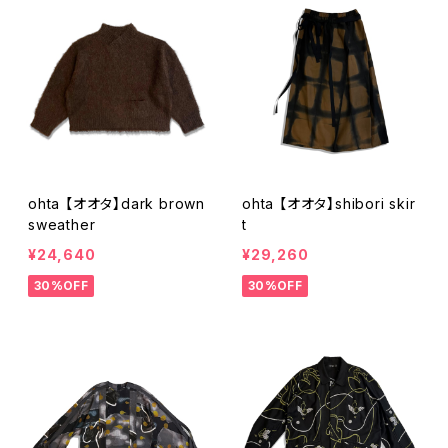
ohta 【オオタ】dark brown
ohta 【オオタ】shibori skir
sweather
t
¥24,640
¥29,260
30%OFF
30%OFF